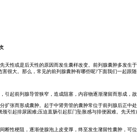
4次
先天性或是后天性的原因而发生囊样改变。前列腺囊肿多发生于
危害很大。那么，常见的前列腺囊肿有哪些呢?下面我们一起跟随
，引起前列腺导管狭窄，造成阻塞，内容物逐渐潴留而形成，故
分扩张而形成囊肿。起于中肾旁管的囊肿常位于前列腺后正中处
胱颈引起排尿困难;压迫直肠引起肛门坠胀感与排便困难。先天性
间断性梗阻，逐渐使腺泡上皮变厚，终至发生潴留性囊肿，可位于