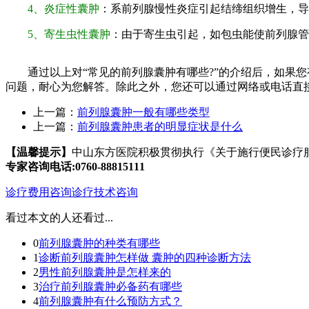
4、炎症性囊肿
：系前列腺慢性炎症引起结缔组织增生，导
5、寄生虫性囊肿
：由于寄生虫引起，如包虫能使前列腺管
通过以上对“常见的前列腺囊肿有哪些?”的介绍后，如果您有任
问题，耐心为您解答。除此之外，您还可以通过网络或电话直
上一篇：
前列腺囊肿一般有哪些类型
上一篇：
前列腺囊肿患者的明显症状是什么
【温馨提示】
中山东方医院积极贯彻执行
《关于施行便民诊疗
专家咨询电话:0760-88815111
诊疗费用咨询
诊疗技术咨询
看过本文的人还看过...
0
前列腺囊肿的种类有哪些
1
诊断前列腺囊肿怎样做 囊肿的四种诊断方法
2
男性前列腺囊肿是怎样来的
3
治疗前列腺囊肿必备药有哪些
4
前列腺囊肿有什么预防方式？