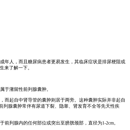
成年人，而且糖尿病患者更易发生，其临床症状是排尿梗阻或
生来了解一下。
属于潴留性前列腺囊肿。
，而起自中肾导管的囊肿则居于两旁。这种囊肿实际并非起自
前列腺囊肿常伴有尿道下裂、隐睾、肾发育不全等先天性疾
前列腺内的任何部位或突出至膀胱颈部，直径为1-2cm。