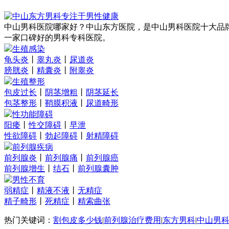
中山男科医院哪家好？中山东方医院，是中山男科医院十大品
一家口碑好的男科专科医院。
生殖感染
龟头炎
丨
睾丸炎
丨
尿道炎
膀胱炎
丨
精囊炎
丨
附睾炎
生殖整形
包皮过长
丨
阴茎增粗
丨
阴茎延长
包茎整形
丨
鞘膜积液
丨
尿道畸形
性功能障碍
阳痿
丨
性交障碍
丨
早泄
性欲障碍
丨
勃起障碍
丨
射精障碍
前列腺疾病
前列腺炎
丨
前列腺痛
丨
前列腺癌
前列腺增生
丨
结石
丨
前列腺囊肿
男性不育
弱精症
丨
精液不液
丨
无精症
精子畸形
丨
死精症
丨
精索曲张
热门关键词：
割包皮多少钱
|
前列腺治疗费用
|
东方男科
|
中山男